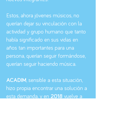
Estos, ahora jóvenes músicos, no
querían dejar su vinculación con la
actividad y grupo humano que tanto
había significado en sus vidas en
años tan importantes para una
persona, querían seguir formándose,
querían seguir haciendo música.
ACADIM
, sensible a esta situación,
hizo propia encontrar una solución a
esta demanda, y en
2018
vuelve a
evolucionar.
Como resultado de este compromiso,
nacen la
Asociación para la