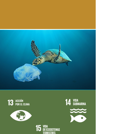
Muchos chicos y chicas de la 
clima, la vida submarina y la vida 
Orquesta verbalizan que es muy 
de los ecosistemas terrestres. 

importante para sus vidas en el 
sentido en que se convierte en un 
Una de las actividades de la 
estímulo que les ofrece resiliencia, 
Orquesta es el típico y habitual 
fortaleza, promueve sus 
desayuno preparado por una 
potencialidades para el desarrollo 
familia cada sábado durante los 
en general, a nivel musical, 
ensayos. Además de convertirse 
educativo, pero también personal 
en un momento de encuentro, 
y social: el valor del esfuerzo, el 
distención y creación de relaciones 
trabajo, la constancia… son 
saludables, también es un 
aprendizajes que llevarán toda su 
momento en el que se invita a las 
vida y a todos los contextos en los 
familias a realizar un consumo 
que se muevan.

responsable, basado en el 
kilómetro cero y la compra de 